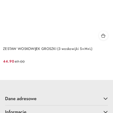
ZESTAW WOSKOWIJEK GROSZKI (3 woskowijki S+M+L)
44.90
49.00
Cena
Cena
promocyjna:
przed
promocją:
Dane adresowe
Informacje