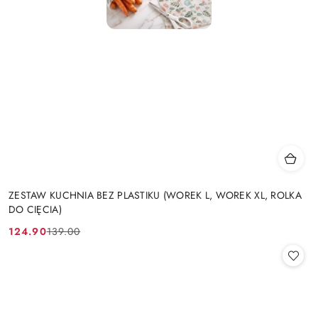
ZESTAW KUCHNIA BEZ PLASTIKU (WOREK L, WOREK XL, ROLKA
DO CIĘCIA)
124.90
139.00
Cena
Cena
promocyjna:
przed
promocją: