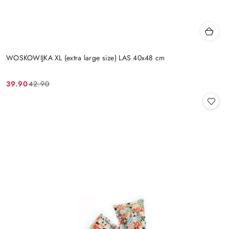
WOSKOWIJKA XL (extra large size) LAS 40x48 cm
39.90
42.90
Cena
Cena
promocyjna:
przed
promocją: