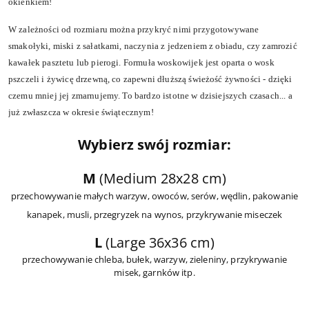
okienkiem!
W zależności od rozmiaru można przykryć nimi przygotowywane
smakołyki, miski z sałatkami, naczynia z jedzeniem z obiadu, czy zamrozić
kawałek pasztetu lub pierogi.
Formuła woskowijek jest oparta o wosk
pszczeli i żywicę drzewną, co zapewni dłuższą świeżość żywności - dzięki
czemu mniej jej zmarnujemy. To bardzo istotne w dzisiejszych czasach... a
już zwłaszcza w okresie świątecznym!
Wybierz swój rozmiar:
M
(Medium 28x28 cm)
przechowywanie małych warzyw, owoców, serów, wędlin, pakowanie
kanapek, musli, przegryzek na wynos, przykrywanie miseczek
L
(Large 36x36 cm)
przechowywanie chleba, bułek, warzyw, zieleniny, przykrywanie
misek, garnków itp.