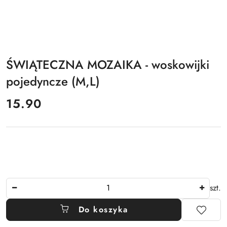
ŚWIĄTECZNA MOZAIKA - woskowijki
pojedyncze (M,L)
cena:
15.90
Ilość
szt.
Do koszyka