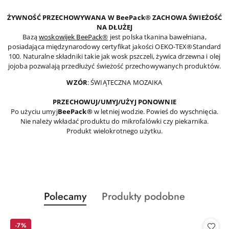
ŻYWNOŚĆ PRZECHOWYWANA W BeePack® ZACHOWA ŚWIEŻOŚĆ
NA DŁUŻEJ
Bazą
woskowijek
BeePack®
jest polska tkanina bawełniana,
posiadająca międzynarodowy certyfikat jakości OEKO-TEX®Standard
100. Naturalne składniki takie jak wosk pszczeli, żywica drzewna i olej
jojoba pozwalają przedłużyć świeżość przechowywanych produktów.
WZÓR
: ŚWIĄTECZNA MOZAIKA
PRZECHOWUJ/UMYJ/UŻYJ PONOWNIE
Po użyciu umyj
BeePack®
w letniej wodzie. Powieś do wyschnięcia.
Nie należy wkładać produktu do mikrofalówki czy piekarnika.
Produkt wielokrotnego użytku.
Produkty
Produkty
Polecamy
Produkty podobne
Pomiń karuzelę produktów
o
o
statusie:
statusie:
-7%