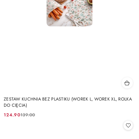
ZESTAW KUCHNIA BEZ PLASTIKU (WOREK L, WOREK XL, ROLKA
DO CIĘCIA)
124.90
139.00
Cena
Cena
promocyjna:
przed
promocją: