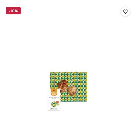
o
o
statusie:
statusie:
-10%