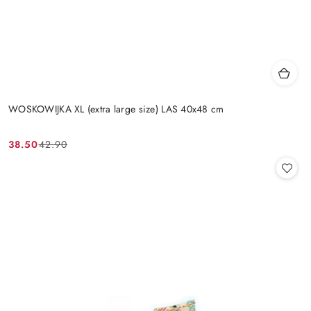
WOSKOWIJKA XL (extra large size) LAS 40x48 cm
38.50
42.90
Cena
Cena
promocyjna:
przed
promocją: