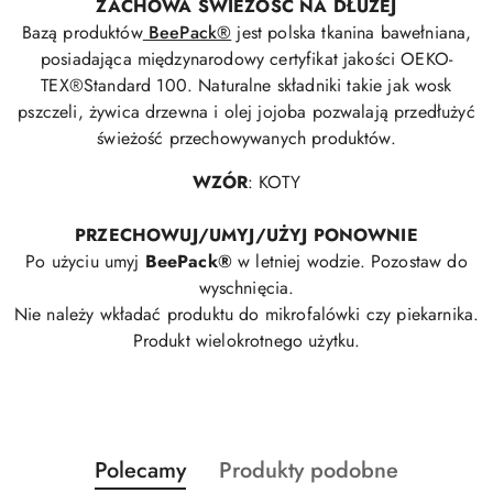
ZACHOWA ŚWIEŻOŚĆ NA DŁUŻEJ
Bazą produktów
BeePack®
jest polska tkanina bawełniana,
posiadająca międzynarodowy certyfikat jakości OEKO-
TEX®Standard 100. Naturalne składniki takie jak wosk
pszczeli, żywica drzewna i olej jojoba pozwalają przedłużyć
świeżość przechowywanych produktów.
WZÓR
: KOTY
PRZECHOWUJ/UMYJ/UŻYJ PONOWNIE
Po użyciu umyj
BeePack®
w letniej wodzie. Pozostaw do
wyschnięcia.
Nie należy wkładać produktu do mikrofalówki czy piekarnika.
Produkt wielokrotnego użytku.
Produkty
Produkty
Polecamy
Produkty podobne
Pomiń karuzelę produktów