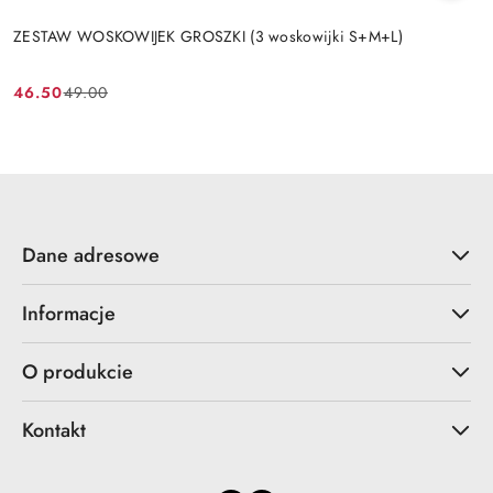
ZESTAW WOSKOWIJEK GROSZKI (3 woskowijki S+M+L)
46.50
49.00
Cena
Cena
promocyjna:
przed
promocją:
Dane adresowe
Informacje
O produkcie
Kontakt