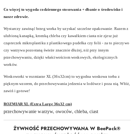
Co więcej to wygoda codziennego stosowania + dbanie o środowisko i
nasze zdrowie.
Wystarczy zawinąć brzeg worka by uzyskać szczelne opakowanie. Razem z
ulubioną kanapką, kromką chleba czy kawałkiem ciasta nie zjesz już
cząsteczek mikroplastiku z plastikowego pudełka czy folii - za to pieczywo
czy warzywa pozostaną świeże znacznie dłużej, niż przy innym
przechowywaniu, dzięki właściwościom woskowych, ekologicznych
worków.
Woskoworki w rozmiarze XL (36x32cm) to wygodna woskowa torba z
pięknym wzorem, do przechowywania jedzenia w lodówce i poza nią. Włóż,
zawiń i gotowe!
ROZMIAR XL (Extra Large 36x32 cm)
przechowywanie warzyw, owoców, chleba, ciast
ŻYWNOŚĆ PRZECHOWYWANA W BeePack®