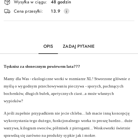
Wysyłka w ciągu:
48 godzin
i
Wyślij
Cena przesyłki:
13.9
dostawa
OPIS
ZADAJ PYTANIE
Tęsknisz za słonecznym powiewem lata???
Mamy dla Was - ekologiczne worki w rozmiarze XL! Stworzone głównie z
myślą o wygodnym przechowywaniu pieczywa - sporych, pachnących
bochenków, długich bułek, apetycznych ciast...a może własnych
wypieków?
A jeśli zupełnie przypadkiem nie jecie chleba... lub macie inną koncepcję
wykorzystania tego dużego, funkcjonalnego worka to proszę bardzo... duże
warzywa, kilogram owoców, półmisek z pierogami... Woskoworki świetnie
sprawdzą się zarówno na produkty sypkie jak i mokre.