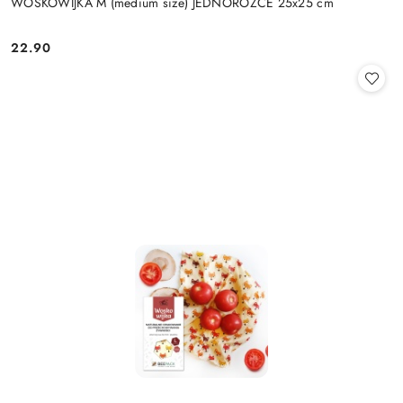
WOSKOWIJKA M (medium size) JEDNOROŻCE 25x25 cm
22.90
Cena: