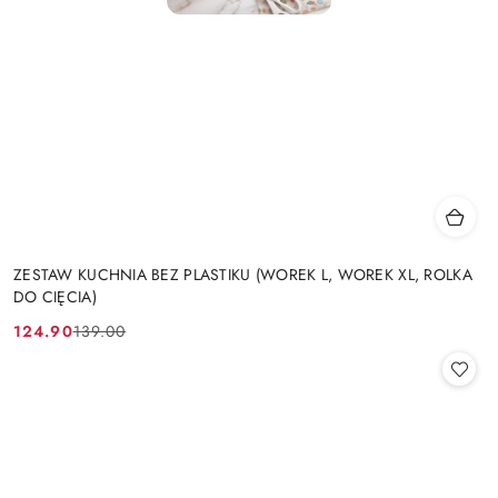
ZESTAW KUCHNIA BEZ PLASTIKU (WOREK L, WOREK XL, ROLKA
DO CIĘCIA)
124.90
139.00
Cena
Cena
promocyjna:
przed
promocją: