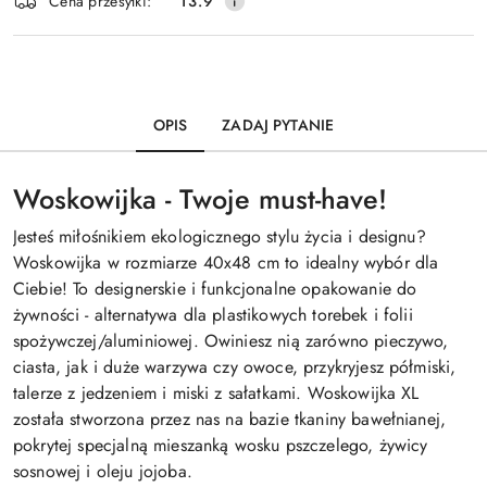
Wyślij
Cena przesyłki:
13.9
dostawa
OPIS
ZADAJ PYTANIE
Woskowijka - Twoje must-have!
Jesteś miłośnikiem ekologicznego stylu życia i designu?
Woskowijka w rozmiarze 40x48 cm to idealny wybór dla
Ciebie! To designerskie i funkcjonalne opakowanie do
żywności -
alternatywa dla plastikowych torebek i folii
spożywczej/aluminiowej. Owiniesz nią zarówno pieczywo,
ciasta, jak i duże warzywa czy owoce, przykryjesz półmiski,
talerze z jedzeniem i miski z sałatkami. Woskowijka XL
została s
tworzona przez nas na bazie tkaniny bawełnianej,
pokrytej specjalną mieszanką wosku pszczelego, żywicy
sosnowej i oleju jojoba.