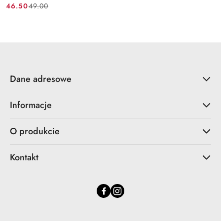
46.50
49.00
Cena
Cena
promocyjna:
przed
promocją:
Dane adresowe
Informacje
O produkcie
Kontakt