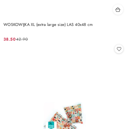
WOSKOWIJKA XL (extra large size) LAS 40x48 cm
38.50
42.90
Cena
Cena
promocyjna:
przed
promocją: