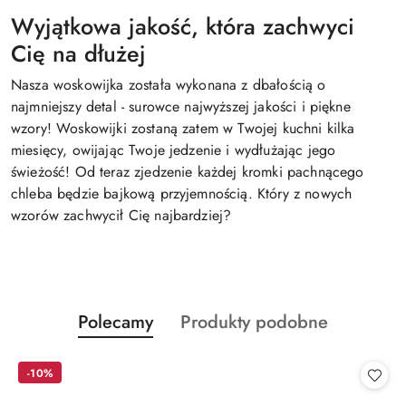
Wyjątkowa jakość, która zachwyci
Cię na dłużej
Nasza woskowijka została wykonana z dbałością o
najmniejszy detal - surowce najwyższej jakości i piękne
wzory! Woskowijki zostaną zatem w Twojej kuchni kilka
miesięcy, owijając Twoje jedzenie i wydłużając jego
świeżość! Od teraz zjedzenie każdej kromki pachnącego
chleba będzie bajkową przyjemnością. Który z nowych
wzorów zachwycił Cię najbardziej?
Produkty
Produkty
Polecamy
Produkty podobne
Pomiń karuzelę produktów
o
o
statusie:
statusie:
-10%