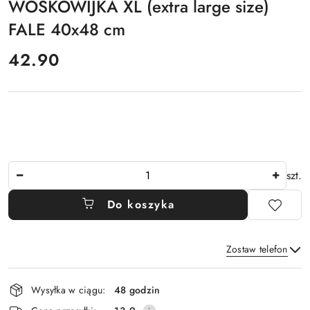
WOSKOWIJKA XL (extra large size)
FALE 40x48 cm
cena:
42.90
Ilość
szt.
Do koszyka
Zostaw telefon
Dostępność
Wysyłka w ciągu:
48 godzin
i