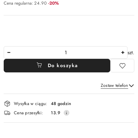
Rabat:
Cena regularna:
24.90
-20%
Ilość
szt.
Do koszyka
Zostaw telefon
Dostępność
Wysyłka w ciągu:
48 godzin
i
Wyślij
Cena przesyłki:
13.9
dostawa