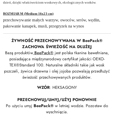
dzień, dzięki właściwościom woskowych, ekologicznych worków.
ROZMIAR M (Medium 16x23 cm)
przechowywanie małych warzyw, owoców, serów, wędlin,
pakowanie kanapek, musli, przegryzek na wynos
ŻYWNOŚĆ PRZECHOWYWANA W BeePack®
ZACHOWA ŚWIEŻOŚĆ NA DŁUŻEJ
Bazą produktów
BeePack®
jest polska tkanina bawełniana,
posiadająca międzynarodowy certyfikat jakości OEKO-
TEX®Standard 100. Naturalne składniki takie jak wosk
pszczeli, żywica drzewna i olej jojoba pozwalają przedłużyć
świeżość przechowywanych produktów.
WZÓR
: HEKSAGONY
PRZECHOWUJ/UMYJ/UŻYJ PONOWNIE
Po użyciu umyj
BeePack®
w letniej wodzie. Pozostaw do
wyschnięcia.