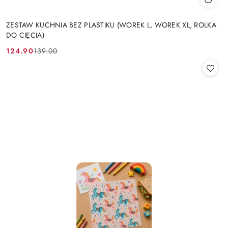
ZESTAW KUCHNIA BEZ PLASTIKU (WOREK L, WOREK XL, ROLKA
DO CIĘCIA)
124.90
139.00
Cena
Cena
promocyjna:
przed
promocją: