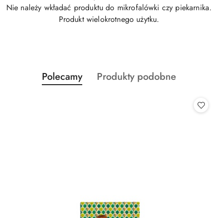
Nie należy wkładać produktu do mikrofalówki czy piekarnika.
Produkt wielokrotnego użytku.
Produkty
Produkty
Polecamy
Produkty podobne
Pomiń karuzelę produktów
o
o
statusie:
statusie: