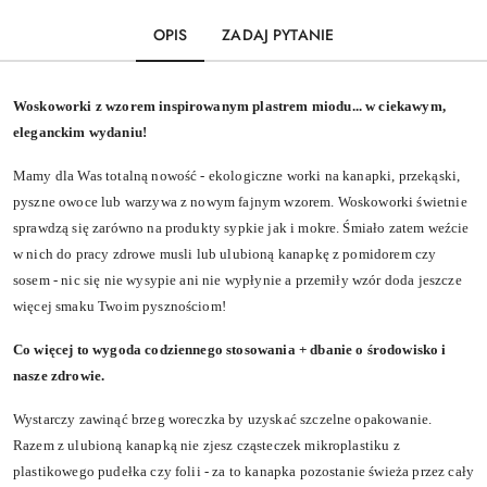
OPIS
ZADAJ PYTANIE
Woskoworki z wzorem inspirowanym plastrem miodu... w ciekawym,
eleganckim wydaniu!
Mamy dla Was totalną nowość - ekologiczne worki na kanapki, przekąski,
pyszne owoce lub warzywa z nowym fajnym wzorem. Woskoworki świetnie
sprawdzą się zarówno na produkty sypkie jak i mokre. Śmiało zatem weźcie
w nich do pracy zdrowe musli lub ulubioną kanapkę z pomidorem czy
sosem - nic się nie wysypie ani nie wypłynie a przemiły wzór doda jeszcze
więcej smaku Twoim pysznościom!
Co więcej to wygoda codziennego stosowania + dbanie o środowisko i
nasze zdrowie.
Wystarczy zawinąć brzeg woreczka by uzyskać szczelne opakowanie.
Razem z ulubioną kanapką nie zjesz cząsteczek mikroplastiku z
plastikowego pudełka czy folii - za to kanapka pozostanie świeża przez cały